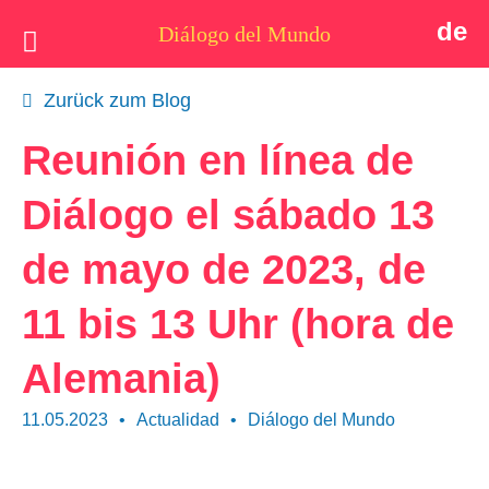
de
Diálogo del Mundo
Idea
Zurück zum Blog
Postales
Reunión en línea de
Quiénes somos
Diálogo el sábado 13
Actualidad
de mayo de 2023, de
Tema
11 bis 13 Uhr (hora de
Apoyo
Alemania)
Contacto
11.05.2023
•
Actualidad
•
Diálogo del Mundo