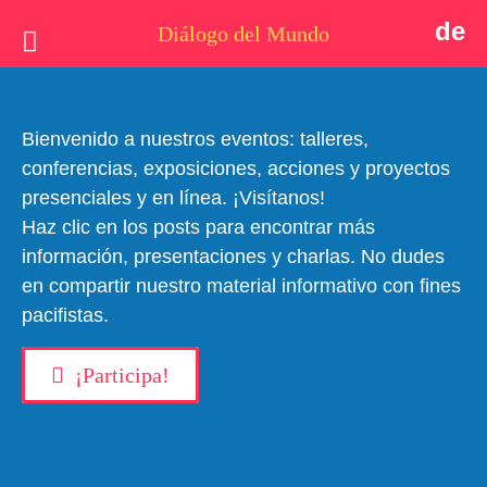
de
Diálogo del Mundo
Idea
Postales
Bienvenido a nuestros eventos: talleres,
conferencias, exposiciones, acciones y proyectos
Quiénes somos
presenciales y en línea. ¡Visítanos!
Haz clic en los posts para encontrar más
Actualidad
información, presentaciones y charlas. No dudes
Tema
en compartir nuestro material informativo con fines
#dialogodelmundo
pacifistas.
Apoyo
¡Participa!
Contacto