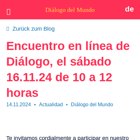
de
Diálogo del Mundo
Idea
Zurück zum Blog
Postales
Encuentro en línea de
Quiénes somos
Diálogo, el sábado
Actualidad
16.11.24 de 10 a 12
Tema
horas
Apoyo
14.11.2024
•
Actualidad
•
Diálogo del Mundo
Contacto
Te invitamos cordialmente a participar en nuestro