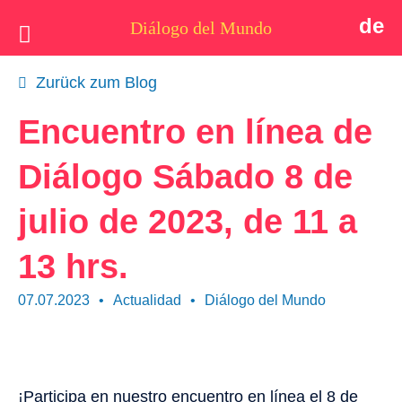
de
Diálogo del Mundo
Idea
Zurück zum Blog
Postales
Encuentro en línea de
Quiénes somos
Diálogo Sábado 8 de
Actualidad
julio de 2023, de 11 a
Tema
13 hrs.
Apoyo
07.07.2023
•
Actualidad
•
Diálogo del Mundo
Contacto
¡Participa en nuestro encuentro en línea el 8 de