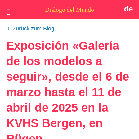
de
Diálogo del Mundo
Idea
Zurück zum Blog
Postales
Exposición «Galería
Quiénes somos
de los modelos a
Actualidad
seguir», desde el 6 de
Tema
marzo hasta el 11 de
Apoyo
abril de 2025 en la
Contacto
KVHS Bergen, en
Rügen