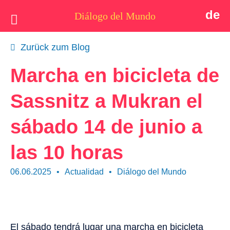
de
Diálogo del Mundo
Idea
Zurück zum Blog
Postales
Marcha en bicicleta de
Quiénes somos
Sassnitz a Mukran el
Actualidad
sábado 14 de junio a
Tema
las 10 horas
Apoyo
06.06.2025
•
Actualidad
•
Diálogo del Mundo
Contacto
El sábado tendrá lugar una marcha en bicicleta