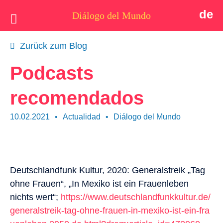
de
Diálogo del Mundo
Idea
Zurück zum Blog
Postales
Podcasts
Quiénes somos
recomendados
Actualidad
10.02.2021
•
Actualidad
•
Diálogo del Mundo
Tema
Apoyo
Deutschlandfunk Kultur, 2020: Generalstreik „Tag
Contacto
ohne Frauen“, „In Mexiko ist ein Frauenleben
nichts wert“;
https://www.deutschlandfunkkultur.de/
generalstreik-tag-ohne-frauen-in-mexiko-ist-ein-fra