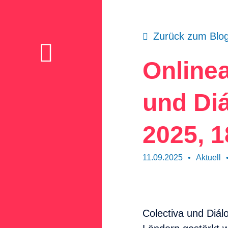
Zurück zum Blo
Idee
Online
Postkarten
und Di
Wer
wir
2025, 1
sind
Aktuell
11.09.2025
•
Aktuell
Thema
Unterstützen
Colectiva und Diál