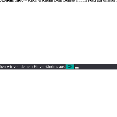
logodelmundo
– schon erscheint Dein Beitrag mit im Feed auf unserer Se
ehen wir von deinem Einverständnis aus.
OK