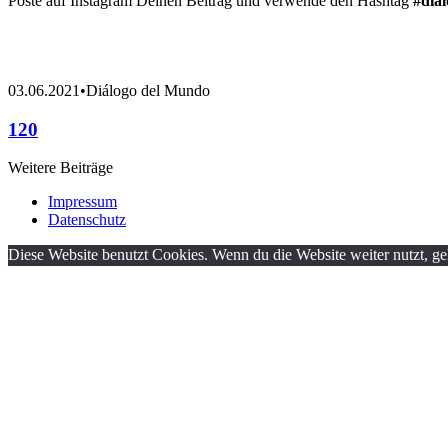
Poste auf Instagram Deinen Beitrag und verwende den Hashtag
#dia
03.06.2021
•
Diálogo del Mundo
120
Weitere Beiträge
Impressum
Datenschutz
Diese Website benutzt Cookies. Wenn du die Website weiter nutzt, g