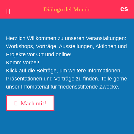
es
Diálogo del Mundo
Idee
Postkarten
Herzlich Willkommen zu unseren Veranstaltungen:
Workshops, Vorträge, Ausstellungen, Aktionen und
Wer wir sind
Projekte vor Ort und online!
Komm vorbei!
Aktuell
Klick auf die Beiträge, um weitere Informationen,
#dialogodelmundo
Thema
Präsentationen und Vorträge zu finden. Teile gerne
unser Infomaterial für friedensstiftende Zwecke.
Unterstützen
Mach mit!
Kontakt