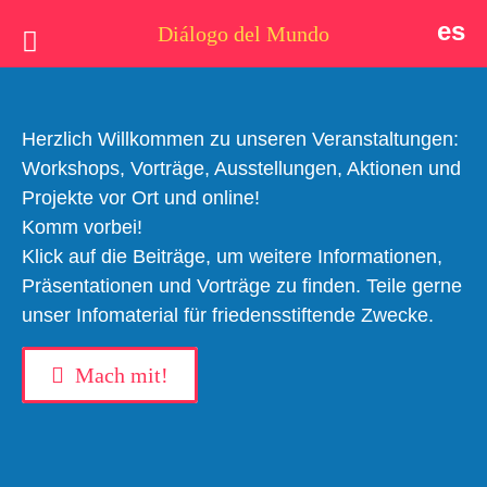
es
Diálogo del Mundo
Idee
Postkarten
Herzlich Willkommen zu unseren Veranstaltungen:
Workshops, Vorträge, Ausstellungen, Aktionen und
Wer wir sind
Projekte vor Ort und online!
Komm vorbei!
Aktuell
Klick auf die Beiträge, um weitere Informationen,
#dialogodelmundo
Thema
Präsentationen und Vorträge zu finden. Teile gerne
unser Infomaterial für friedensstiftende Zwecke.
Unterstützen
Mach mit!
Kontakt