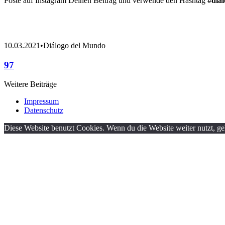
Poste auf Instagram Deinen Beitrag und verwende den Hashtag
#dia
10.03.2021
•
Diálogo del Mundo
97
Weitere Beiträge
Impressum
Datenschutz
Diese Website benutzt Cookies. Wenn du die Website weiter nutzt, g