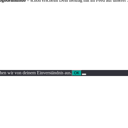
logodelmundo
– schon erscheint Dein Beitrag mit im Feed auf unserer Se
ehen wir von deinem Einverständnis aus.
OK