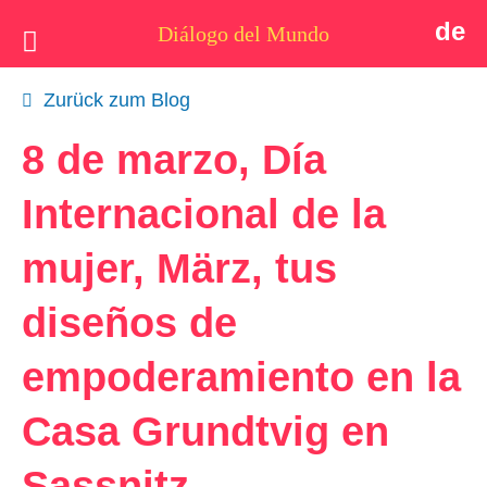
de
Diálogo del Mundo
Idea
Zurück zum Blog
Postales
8 de marzo, Día
Quiénes somos
Internacional de la
Actualidad
mujer, März, tus
Tema
diseños de
Apoyo
empoderamiento en la
Contacto
Casa Grundtvig en
Sassnitz