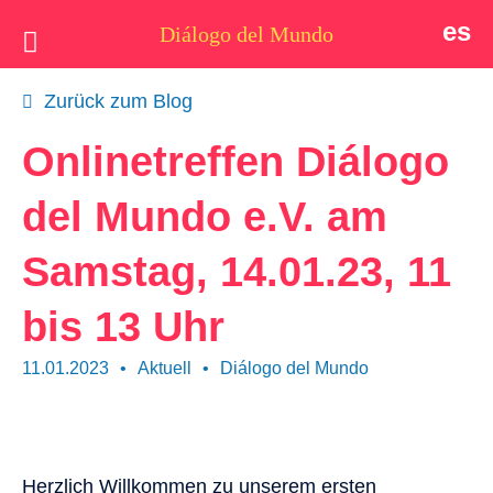
es
Diálogo del Mundo
Idee
Zurück zum Blog
Postkarten
Onlinetreffen Diálogo
Wer wir sind
del Mundo e.V. am
Aktuell
Samstag, 14.01.23, 11
Thema
bis 13 Uhr
Unterstützen
11.01.2023
•
Aktuell
•
Diálogo del Mundo
Kontakt
Herzlich Willkommen zu unserem ersten